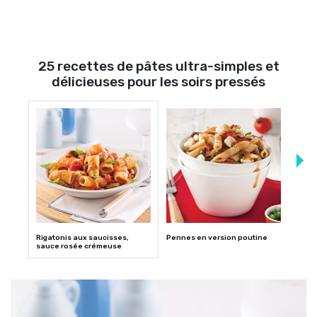
25 recettes de pâtes ultra-simples et
délicieuses pour les soirs pressés
Rigatonis aux saucisses,
Pennes en version poutine
Grati
sauce rosée crémeuse
salsa