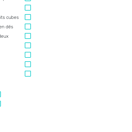
its cubes
 en dés
deux