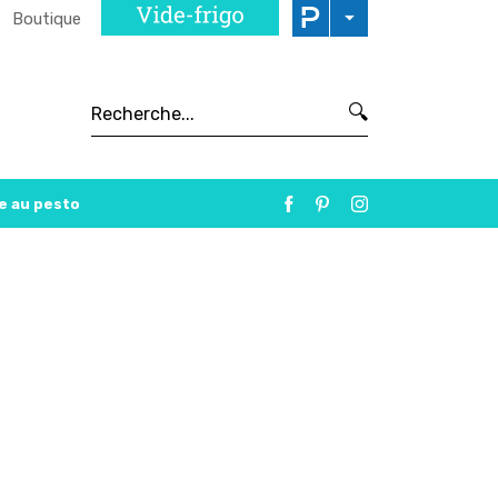
Boutique
🔍
se au pesto