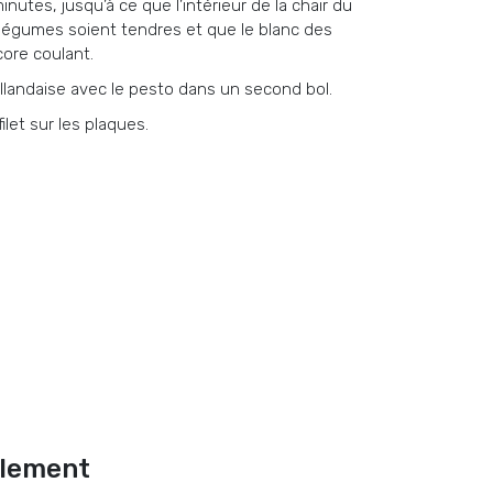
inutes, jusqu’à ce que l’intérieur de la chair du
s légumes soient tendres et que le blanc des
core coulant.
landaise avec le pesto dans un second bol.
let sur les plaques.
alement