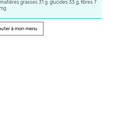
 matières grasses 31 g; glucides 33 g; fibres 7
 mg
outer à mon menu