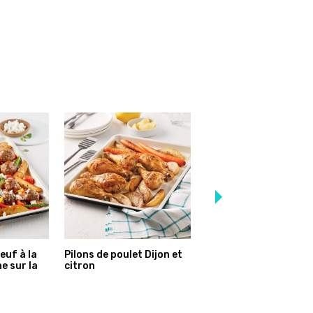
euf à la
Pilons de poulet Dijon et
Saucisses et légumes
e sur la
citron
l’italienne sur la plaq