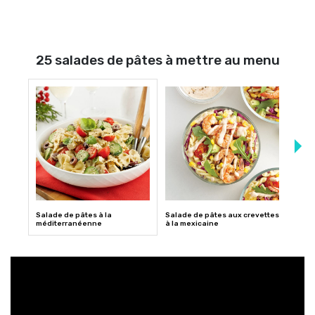
25 salades de pâtes à mettre au menu
Salade de pâtes à la
Salade de pâtes aux crevettes
Salad
méditerranéenne
à la mexicaine
au p