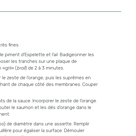
rès fines.
le piment d’Espelette et l’ail. Badigeonner les
poser les tranches sur une plaque de
 «gril» (
broil
) de 2 à 3 minutes.
 le zeste de l’orange, puis les suprêmes en
tranchant de chaque côté des membranes. Couper
s de la sauce. Incorporer le zeste de l’orange.
Ajouter le saumon et les dés d’orange dans le
ment.
o) de diamètre dans une assiette. Remplir
illère pour égaliser la surface. Démouler