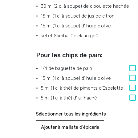
30 ml (2 c. à soupe)
de
ciboulette hachée
15 ml (1 c. à soupe)
de
jus de citron
15 ml (1 c. à soupe)
d’
huile d’olive
sel et Sambal Oelek au goût
Pour les chips de pain:
1/4
de
baguette de pain
15 ml (1 c. à soupe)
d’
huile d’olive
5 ml (1 c. à thé)
de
piments d’Espelette
5 ml (1 c. à thé)
d’
ail haché
Sélectionner tous les ingrédients
Ajouter à ma liste d'épicerie