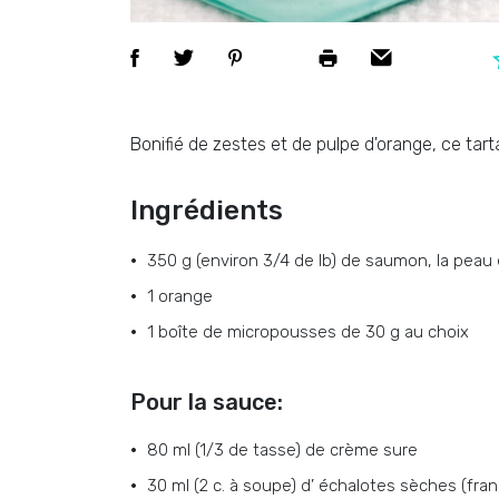
Bonifié de zestes et de pulpe d'orange, ce ta
Ingrédients
350 g (environ 3/4 de lb)
de
saumon, la peau
1
orange
1
boîte de micropousses de 30 g au choix
Pour la sauce:
80 ml (1/3 de tasse)
de
crème sure
30 ml (2 c. à soupe)
d’
échalotes sèches (fra