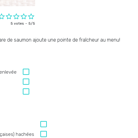
5 votes
5/5
rtare de saumon ajoute une pointe de fraîcheur au menu!
 enlevée
nçaises) hachées