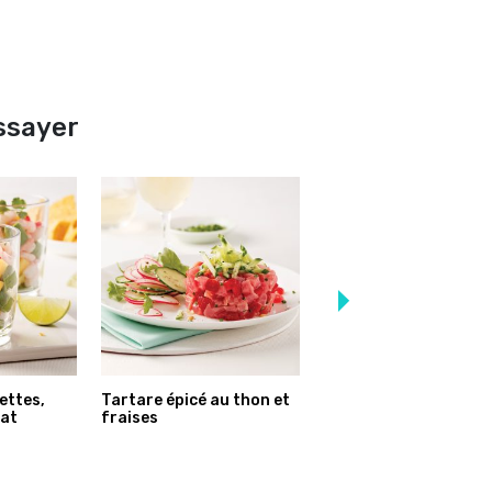
essayer
ettes,
Tartare épicé au thon et
Tartare de crevettes
at
fraises
nordiques et bettera