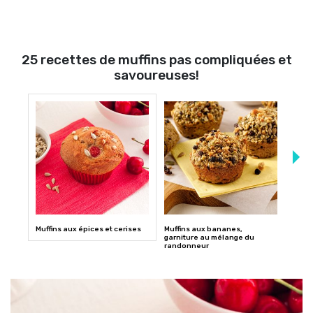
25 recettes de muffins pas compliquées et
savoureuses!
Muffins aux épices et cerises
Muffins aux bananes,
Muffi
garniture au mélange du
randonneur