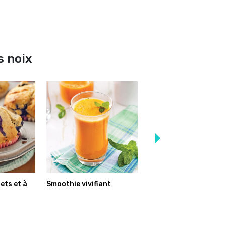
s noix
ets et à
Smoothie vivifiant
Barres énergie sans
arachides