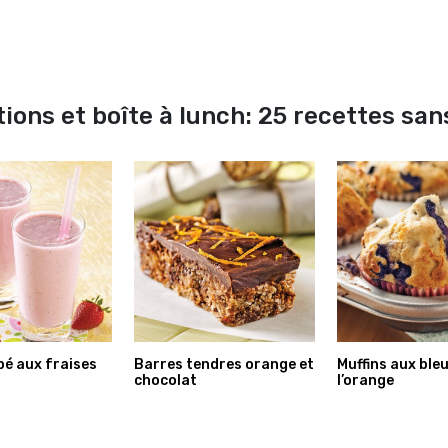
tions et boîte à lunch: 25 recettes san
pé aux fraises
Barres tendres orange et
Muffins aux bleu
chocolat
l’orange