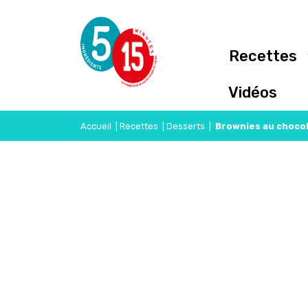
Recettes
Vidéos
Accueil
|
Recettes
|
Desserts
|
Brownies au chocol