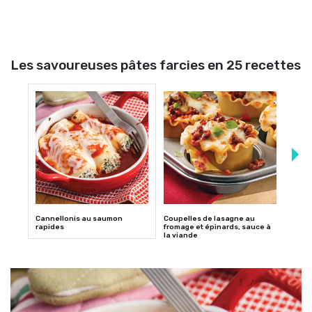
Les savoureuses pâtes farcies en 25 recettes
Cannellonis au saumon
Coupelles de lasagne au
Manic
rapides
fromage et épinards, sauce à
from
la viande