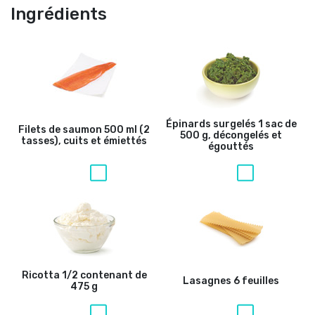
Ingrédients
Épinards surgelés
1 sac de
Filets de saumon
500 ml (2
500 g, décongelés et
tasses), cuits et émiettés
égouttés
Ricotta
1/2 contenant de
Lasagnes
6 feuilles
475 g