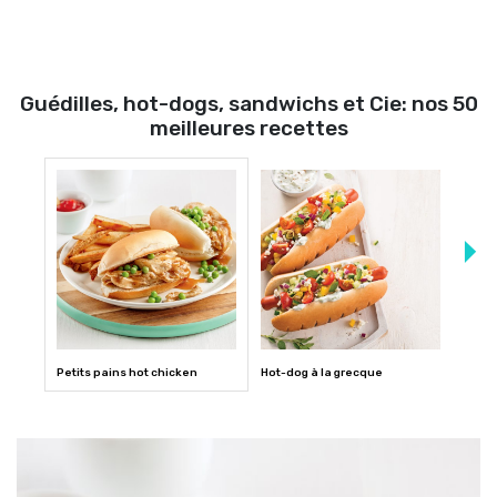
Guédilles, hot-dogs, sandwichs et Cie: nos 50
meilleures recettes
Petits pains hot chicken
Hot-dog à la grecque
Petit
itali