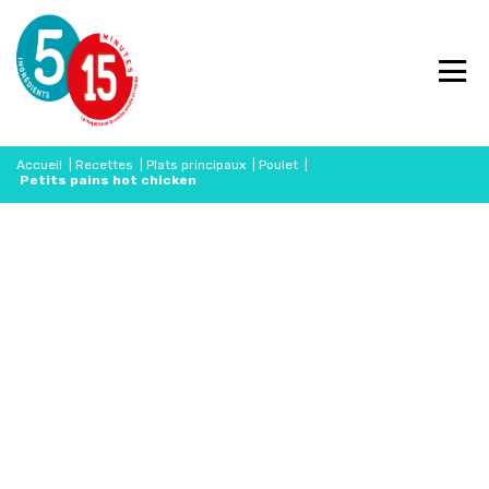
Accueil
|
Recettes
|
Plats principaux
|
Poulet
|
Petits pains hot chicken