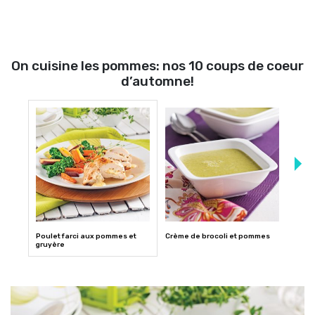
On cuisine les pommes: nos 10 coups de coeur
d’automne!
Poulet farci aux pommes et
Crème de brocoli et pommes
Filet
gruyère
pomm