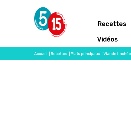
Recettes
Vidéos
Accueil
|
Recettes
|
Plats principaux
|
Viande hachée