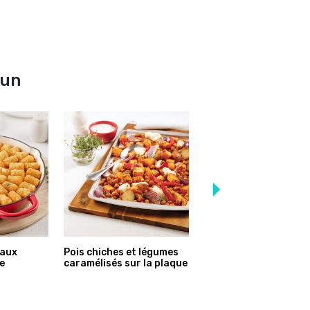
-un
 aux
Pois chiches et légumes
One pot pasta au bac
e
caramélisés sur la plaque
et fromage en grains