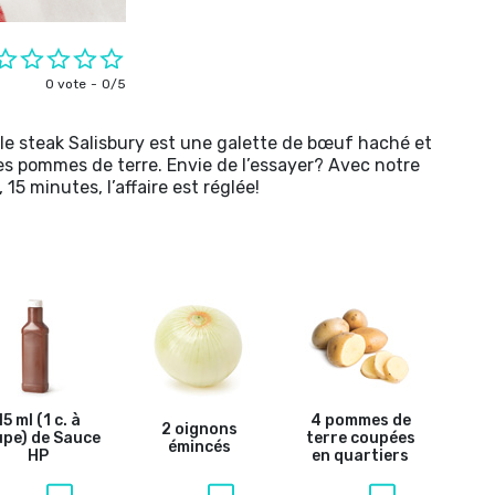
0 vote
0/5
 le steak Salisbury est une galette de bœuf haché et
es pommes de terre. Envie de l’essayer? Avec notre
 15 minutes, l’affaire est réglée!
15 ml (1 c. à
4 pommes de
2 oignons
pe) de Sauce
terre coupées
émincés
HP
en quartiers