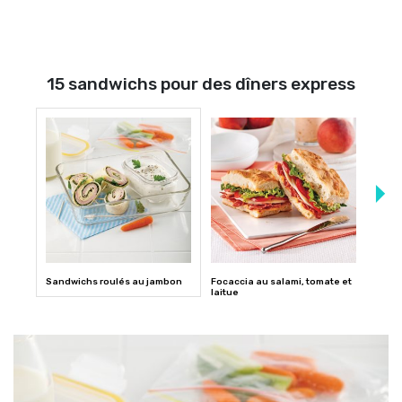
15 sandwichs pour des dîners express
Sandwichs roulés au jambon
Focaccia au salami, tomate et
Panin
laitue
roqu