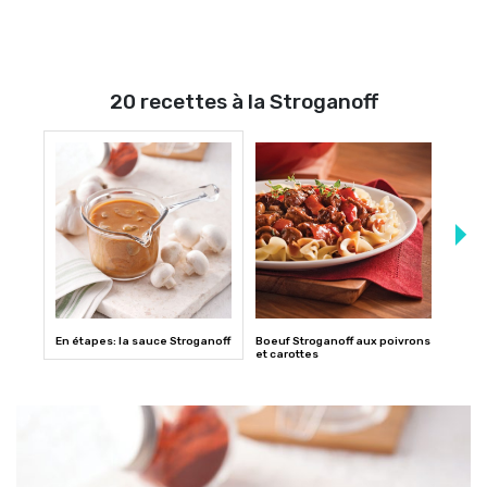
20 recettes à la Stroganoff
En étapes: la sauce Stroganoff
Boeuf Stroganoff aux poivrons
Poule
et carottes
nouil