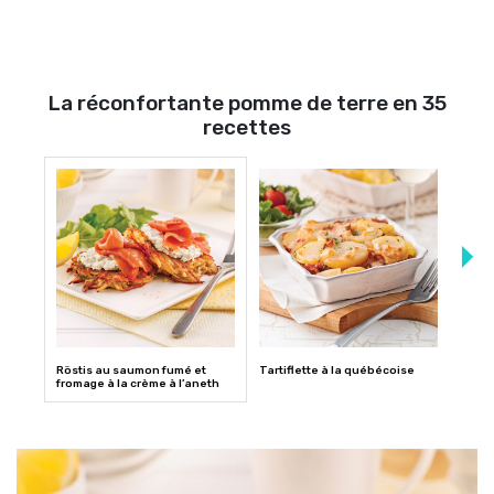
La réconfortante pomme de terre en 35
recettes
Röstis au saumon fumé et
Tartiflette à la québécoise
Pâté
fromage à la crème à l’aneth