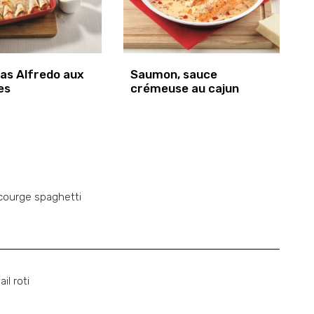
das Alfredo aux
Saumon, sauce
es
crémeuse au cajun
 courge spaghetti
il roti