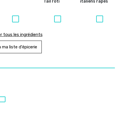
l’ail rôti
italiens râpés
r tous les ingrédients
 ma liste d'épicerie