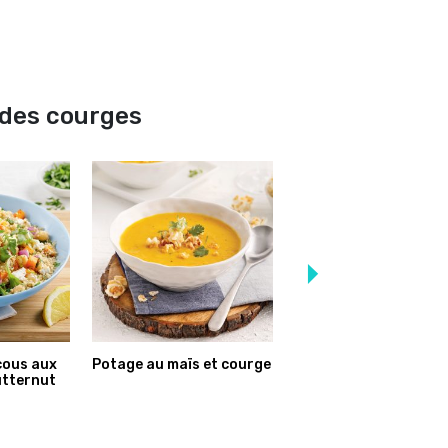
n des courges
cous aux
Potage au maïs et courge
Gratin de courge, cho
utternut
fleur et tilapia