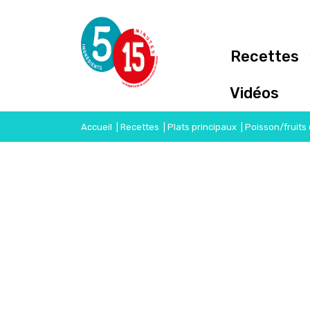
Recettes
Vidéos
Accueil
|
Recettes
|
Plats principaux
|
Poisson/fruits