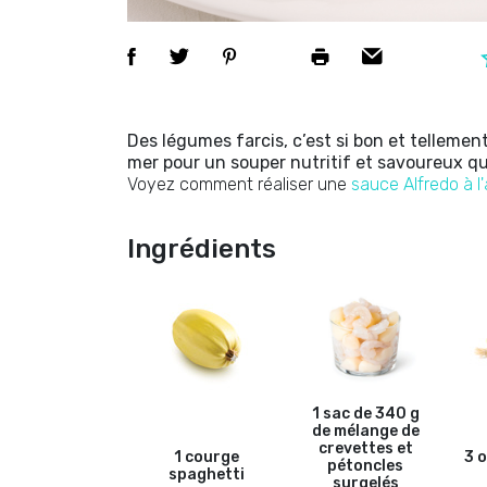
Des légumes farcis, c’est si bon et telleme
mer pour un souper nutritif et savoureux qu
Voyez comment réaliser une
sauce Alfredo à l'a
Ingrédients
1 sac de 340 g
de mélange de
crevettes et
1 courge
3 
pétoncles
spaghetti
surgelés