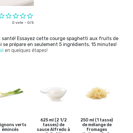
0 vote
0/5
nt santé! Essayez cette courge spaghetti aux fruits de
i se prépare en seulement 5 ingrédients, 15 minutes!
il
en quelques étapes!
625 ml (2 1/2
250 ml (1 tasse)
oignons verts
tasses) de
de mélange de
émincés
sauce Alfredo à
fromages