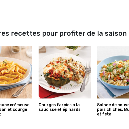
es recettes pour profiter de la saiso
sauce crémeuse
Courges farcies à la
Salade de cous
san et courge
saucisse et épinards
pois chiches, B
t
et feta