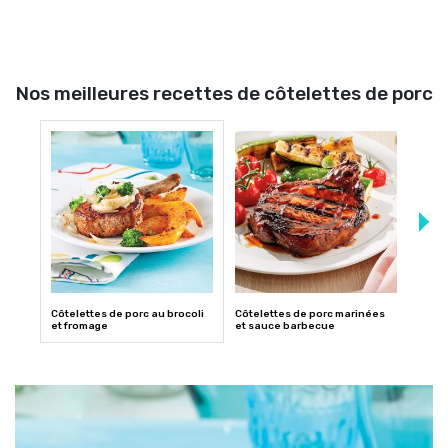
Nos meilleures recettes de côtelettes de porc
Côtelettes de porc au brocoli
Côtelettes de porc marinées
Côtel
et fromage
et sauce barbecue
salad