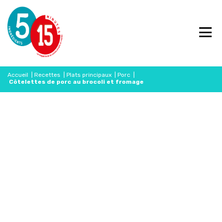
Accueil
|
Recettes
|
Plats principaux
|
Porc
|
Côtelettes de porc au brocoli et fromage