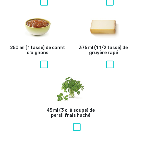
250 ml (1 tasse) de confit
375 ml (1 1/2 tasse) de
d'oignons
gruyère râpé
45 ml (3 c. à soupe) de
persil frais haché