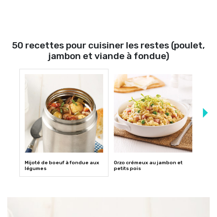
50 recettes pour cuisiner les restes (poulet,
jambon et viande à fondue)
Mijoté de boeuf à fondue aux
Orzo crémeux au jambon et
Grati
légumes
petits pois
salsa