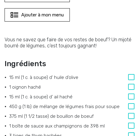
Ajouter à mon menu
Vous ne savez que faire de vos restes de boeuf? Un mijoté
bourré de légumes, c'est toujours gagnant!
Ingrédients
15 ml (1 c. à soupe)
d’
huile d’olive
1
oignon haché
15 ml (1 c. à soupe)
d’
ail haché
450 g (1 lb)
de
mélange de légumes frais pour soupe
375 ml (1 1/2 tasse)
de
bouillon de boeuf
1
boîte de sauce aux champignons de 398 ml
3
tiges de thym hachées