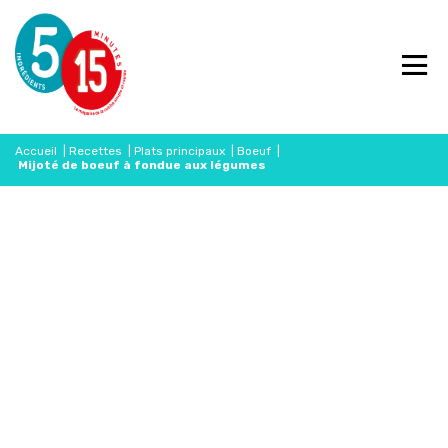
Accueil
|
Recettes
|
Plats principaux
|
Boeuf
|
Mijoté de boeuf à fondue aux légumes