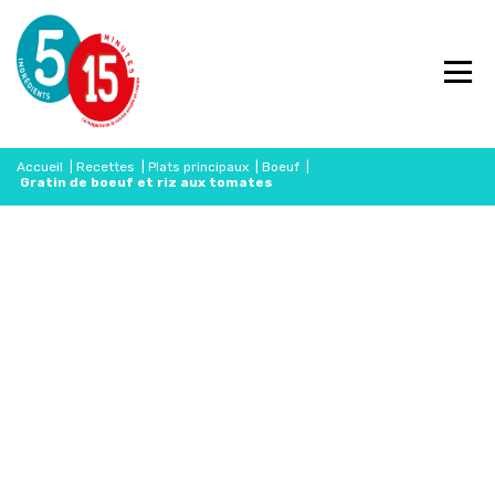
Accueil
|
Recettes
|
Plats principaux
|
Boeuf
|
Gratin de boeuf et riz aux tomates