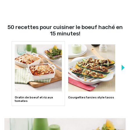
50 recettes pour cuisiner le boeuf haché en
15 minutes!
Gratin de boeuf et riz aux
Courgettes farcies style tacos
Rigat
tomates