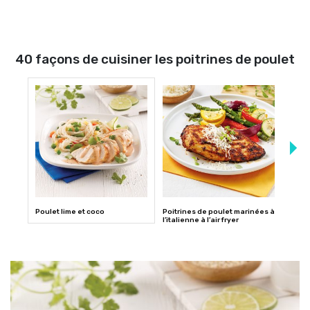
40 façons de cuisiner les poitrines de poulet
Poulet lime et coco
Poitrines de poulet marinées à
Poitr
l’italienne à l’air fryer
hasse