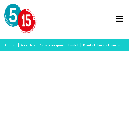
Accueil
|
Recettes
|
Plats principaux
|
Poulet
|
Poulet lime et coco