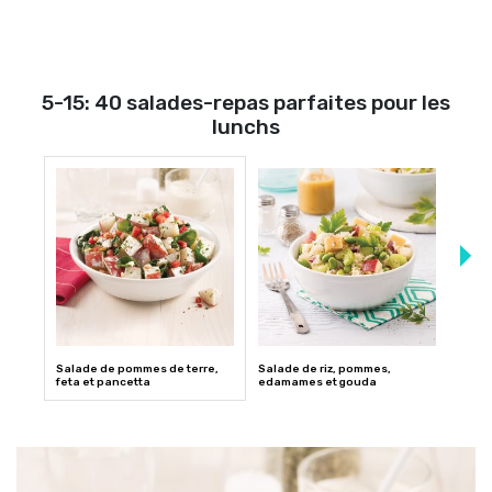
5-15: 40 salades-repas parfaites pour les
lunchs
Salade de pommes de terre,
Salade de riz, pommes,
Salad
feta et pancetta
edamames et gouda
bett