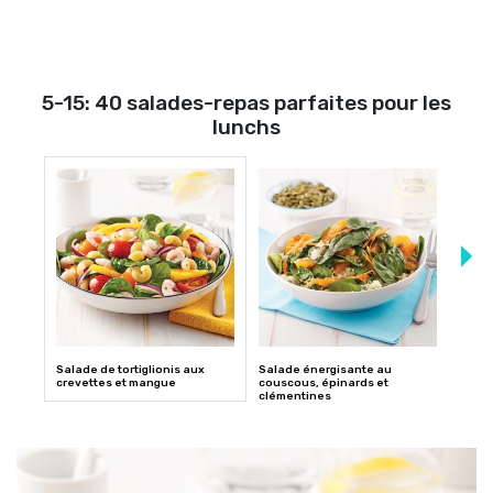
5-15: 40 salades-repas parfaites pour les
lunchs
Salade de tortiglionis aux
Salade énergisante au
Salad
crevettes et mangue
couscous, épinards et
séch
clémentines