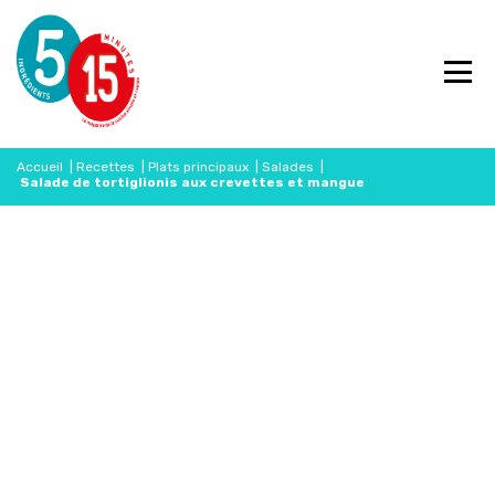
Accueil
|
Recettes
|
Plats principaux
|
Salades
|
Salade de tortiglionis aux crevettes et mangue